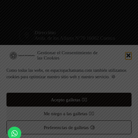
Dirección:
Avda. de los Alfares Nº70 16002 Cuenca
Teléfono:
Gestionar el Consentimiento de
722 801 807
las Cookies
Correo electrónico:
info@espaciopachamama.com
Como todas las webs, en espaciopachamama.com también utilizamos
cookies para optimizar nuestro sitio web y nuestro servicio. 🍪
Tu impulso natural para el desarrollo de proyectos
empresariales y asociativos relacionados con el
Acepto galletas 👍🏼
deporte, la naturaleza y la cultura. Centro
deportivo, rocódromo de escalada y montaña.
Me niego a las galletas 👎🏼
Bar-cafetería con mucha cerveza fresca.
Desde la pequeña ciudad de Cuenca, con una
Preferencias de galletas 🧐
mirada colaborativa, europea y global.