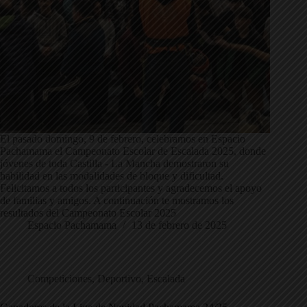
El pasado domingo, 9 de febrero, celebramos en Espacio
Pachamama el Campeonato Escolar de Escalada 2025, donde
jóvenes de toda Castilla - La Mancha demostraron su
habilidad en las modalidades de bloque y dificultad.
Felicitamos a todos los participantes y agradecemos el apoyo
de familias y amigos. A continuación te mostramos los
resultados del Campeonato Escolar 2025
Espacio Pachamama
13 de febrero de 2025
Competiciones
,
Deportivo
,
Escalada