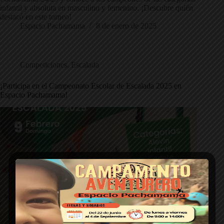
infantil y absoluta en masculino y femenino. ¡Descubre quién
destacó en este torneo!
Espacio Pachamama
8 de enero de 2025
Competiciones
,
Escalada
¡Participa en el Campeonato Escolar de Escalada 2025 en
Espacio Pachamama!