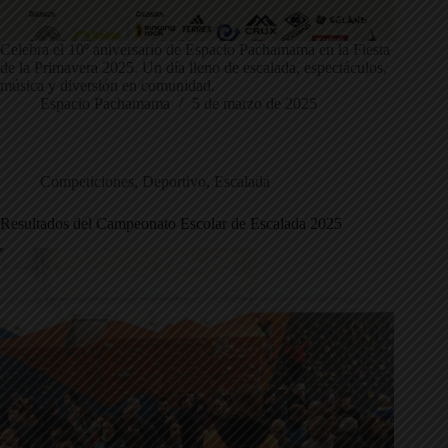
Celebra el 10º aniversario de Espacio Pachamama en la Fiesta
de la Primavera 2025. Un día lleno de escalada, espectáculos,
música y diversión en comunidad.
Espacio Pachamama
5 de marzo de 2025
Competiciones
,
Deportivo
,
Escalada
Resultados del Campeonato Escolar de Escalada 2025