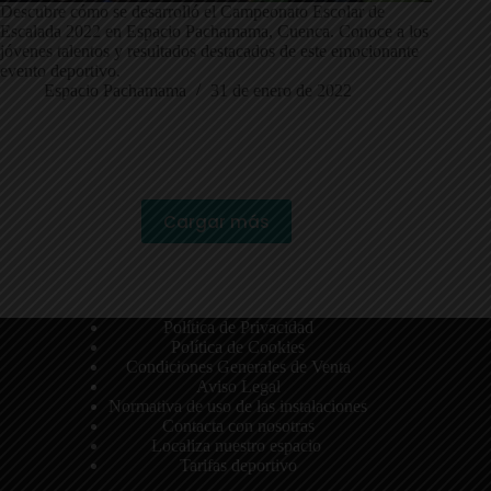
Descubre cómo se desarrolló el Campeonato Escolar de
Escalada 2022 en Espacio Pachamama, Cuenca. Conoce a los
jóvenes talentos y resultados destacados de este emocionante
evento deportivo.
Espacio Pachamama
31 de enero de 2022
Cargar más
Política de Privacidad
Política de Cookies
Condiciones Generales de Venta
Aviso Legal
Normativa de uso de las instalaciones
Contacta con nosotras
Localiza nuestro espacio
Tarifas deportivo