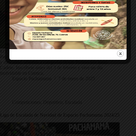
El Campeonato Escolar de Escalada 2025 llega a Espacio
Pachamama el 9 de febrero. Participa en las pruebas de bloque
y dificultad, abiertas a categorías desde Promoción hasta
Cadete. Inscríbete antes del 3 de febrero y vive un día
inolvidable en Cuenca.
Espacio Pachamama
7 de enero de 2025
Competiciones
,
Deportivo
,
Escalada
Liga de Escalada de Navidad de Espacio Pachamama 2024/25