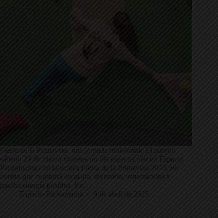
Fiesta de la Primavera: una jornada inolvidable El pasado
sábado 29 de marzo vivimos un día espectacular en Espacio
Pachamama con la octava Fiesta de la Primavera 2025, un
evento que combinó escalada, diversión, espectáculos y
mucha energía positiva. En…
Espacio Pachamama
9 de abril de 2025