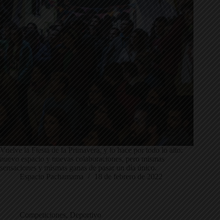
Vuelve la Fiesta de la Primavera, y lo hace por todo lo alto:
nuevo espacio y nuevas colaboraciones, pero mismas
sensaciones y mismas ganas de pasar un día único.
Espacio Pachamama
18 de febrero de 2022
Competiciones
,
Deportivo