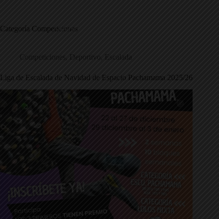
Saltar
al
contenido
Categoría
Competiciones
Competiciones
,
Deportivo
,
Escalada
Liga de Escalada de Navidad de Espacio Pachamama 2025/26