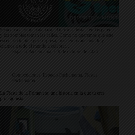
Se acerca el olor a calabaza, el terror se instala en las paredes
y los zombies toman las calles. Como no queremos que este
escenario te pille por sorpresa, nos hemos adelantado y
citamos a todo el mundo a celebrar…
Espacio Pachamama
9 de octubre de 2024
Competiciones
,
Espacio Pachamama
,
Fiestas
Pachamama
La Fiesta de la Primavera: una historia en la que tú eres
protagonista