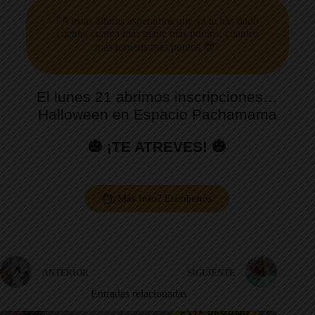
"A estas alturas esperamos que ya te has dado
cuenta, cuanta más gente más puntos, cuantos
más torneos más puntos 😎"
El lunes 21 abrimos inscripciones…
Halloween en Espacio Pachamama
🎃 ¡
TE ATREVES! 🎃
¿Más Info? Escribenos
ANTERIOR
SIGUIENTE
Entradas relacionadas