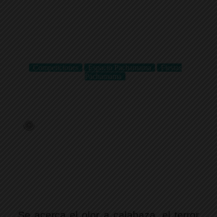
Competiciones
Espacio Pachamama
Fiestas
Pachamama
Fiesta de Halloween 2024
Espacio Pachamama
9 de octubre de 2024
Competiciones
,
Espacio Pachamama
,
Fiestas
Pachamama
Se acerca el olor a calabaza, el terror 