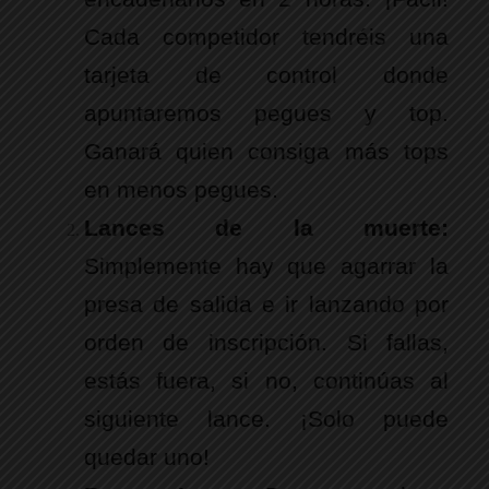
Cada competidor tendréis una
tarjeta de control donde
apuntaremos pegues y top.
Ganará quien consiga más tops
en menos pegues.
Lances de la muerte:
Simplemente hay que agarrar la
presa de salida e ir lanzando por
orden de inscripción. Si fallas,
estás fuera, si no, continúas al
siguiente lance. ¡Solo puede
quedar uno!