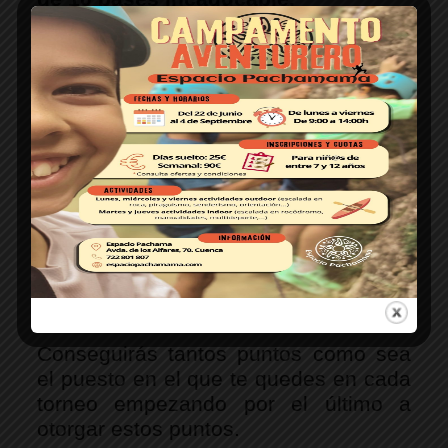
¿Competición de Bolas? ¡Cuéntame más!
Como broche al evento, Bolas Sport 
regalará 
más de 200€ en premios
.
¿Qué tengo que hacer? 
Para ganarlos necesitarás ganar los 
máximos puntos posibles en los 6 
torneos de la fiesta. 
¿Cómo consigo puntos? 
Conseguirás tantos puntos como sea 
el puesto en el que te quedes en cada 
torneo empezando por el último a 
otorgar estos puntos. 