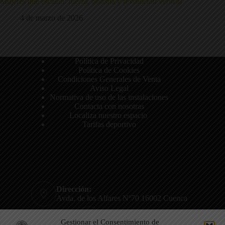
Mujeres que escalan: fuerza, historia y revolución vertical
4 de marzo de 2026
Política de Privacidad
Política de Cookies
Condiciones Generales de Venta
Aviso Legal
Normativa de uso de las instalaciones
Contacta con nosotras
Localiza nuestro espacio
Tarifas deportivo
Dirección:
Avda. de los Alfares Nº70 16002 Cuenca
Teléfono:
Gestionar el Consentimiento de
722 801 807