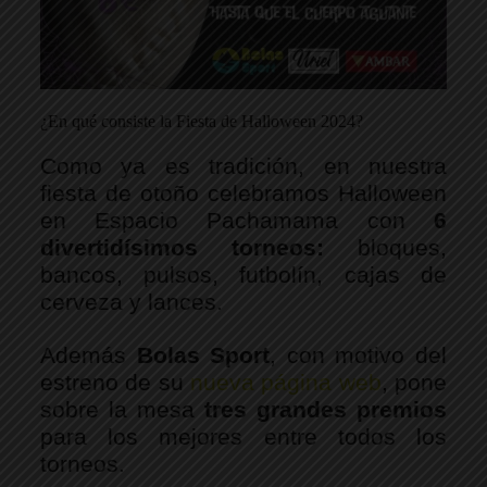
¿En qué consiste la Fiesta de Halloween 2024?
Como ya es tradición, en nuestra 
fiesta de otoño celebramos Halloween 
en Espacio Pachamama con 
6 
divertidísimos torneos: 
bloques, 
bancos, pulsos, futbolín, cajas de 
cerveza y lances. 
Además 
Bolas Sport
, 
con motivo del 
estreno de su 
nueva página web
, 
pone 
sobre la mesa 
tres grandes premios
para los mejores entre todos los 
torneos.