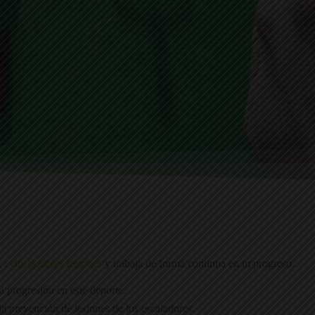
,
evita posibles lesiones
y trabaja de forma continua en tu progreso.
a progresión en este deporte.
 prevención de lesiones de los escaladores.