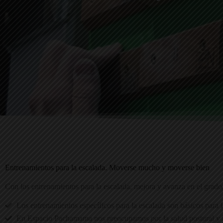
Entrenamientos para la escalada. Moverse mucho y moverse bien
Con los entrenamientos para la escalada, mejora y avanza en el grado
Los entrenamientos específicos para la escalada son básicos para l
En Espacio Pachamama nos preocupamos por la salud postural y la