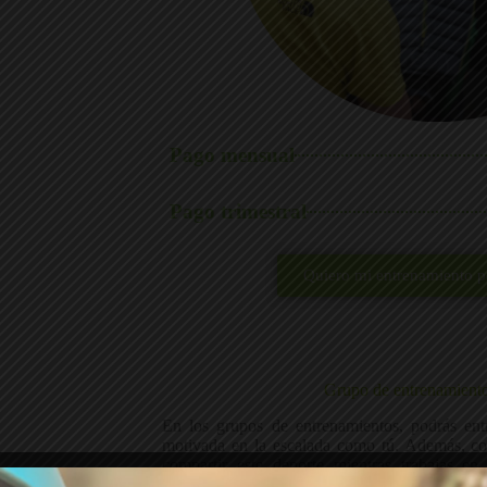
Pago mensual
Pago trimestral
Quiero mi entrenamiento p
Grupo de entrenamiento
En los grupos de entrenamientos, podrás en
motivada en la escalada como tú. Además, co
compartir este deporte mientras trabajas en
entrenador haga el resto. Sin duda, ¡una hora y