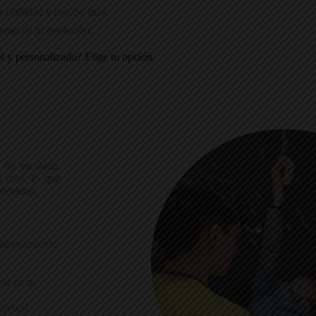
flexibilidad y mucho más.
ento de tu evolución.
al y personalizado?
Elige tu opción.
 de escalada.
a mes, lo que
btenidos.
entrenamiento
zar en tu
uieras!