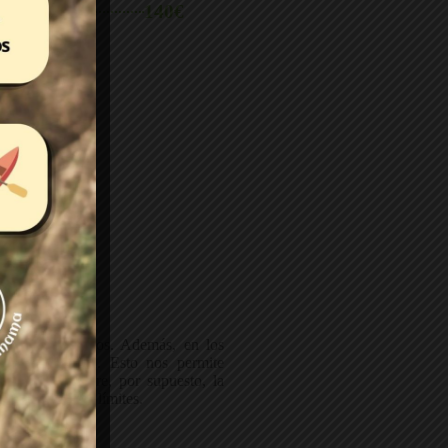
140€
 grupo
odos los públicos. Además, en los
mena y cercana. Esto nos permite
ntizando siempre, por supuesto, la
es tus propios límites.