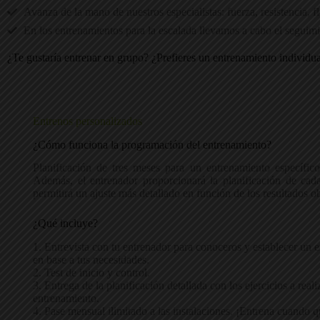
Avanza de la mano de nuestros especialistas: fuerza, resistencia, 
En los entrenamientos para la escalada llevamos a cabo el seguimi
¿Te gustaría entrenar en grupo? ¿Prefieres un entrenamiento individu
Entrenos personalizados
¿Cómo funciona la programación del entrenamiento?
Planificación de tres meses para un entrenamiento específico
Además, el entrenador proporcionará la planificación de cad
permitirá un ajuste más detallado en función de los resultados o
¿Qué incluye?
1. Entrevista con tu entrenador para conoceros y establecer un 
en base a tus necesidades.
2. Test de inicio y control.
3. Entrega de la planificación detallada con los ejercicios a reali
entrenamiento.
4. Pase mensual ilimitado a las instalaciones. ¡Entrena cuando q