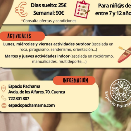
Pago mensual
Quiero entrenar en
e una década de experiencia, acercan el mundo de la escalada a t
 ofrecemos una experiencia exitosa, basada en una metodología a
va orientada tanto al disfrute del rocódromo como de la roca, gara
 te ofrecemos una formación adaptada a todos los niveles, donde tú decid