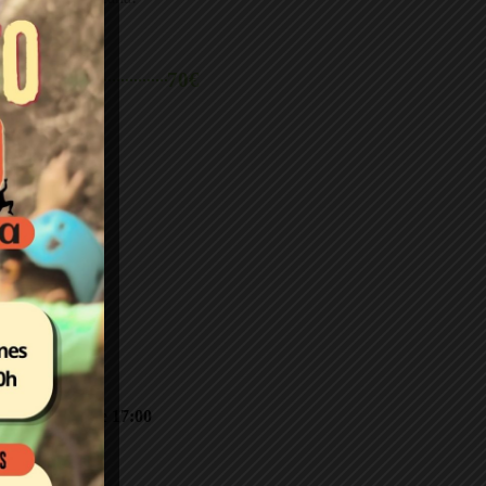
0h a 21:30h
70€
 grupo
 juveniles
 y miércoles de 17:00