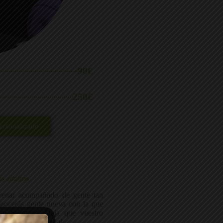
90€
250€
ersonalizado
s adultos
trenar acompañado de gente tan
nocerás gente nueva con la que
 tu progreso. Deja que vuestro
 media de pura caña!