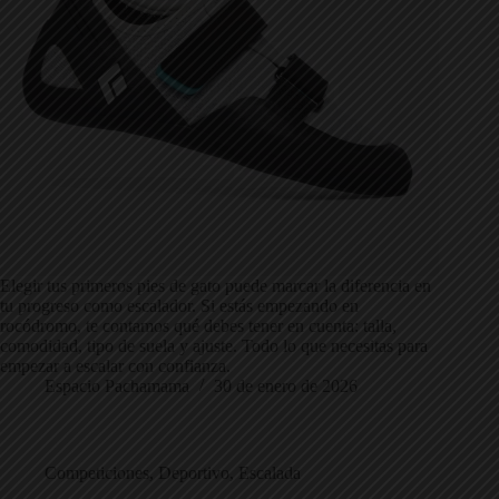
Elegir tus primeros pies de gato puede marcar la diferencia en
tu progreso como escalador. Si estás empezando en
rocódromo, te contamos qué debes tener en cuenta: talla,
comodidad, tipo de suela y ajuste. Todo lo que necesitas para
empezar a escalar con confianza.
Espacio Pachamama
30 de enero de 2026
Competiciones
,
Deportivo
,
Escalada