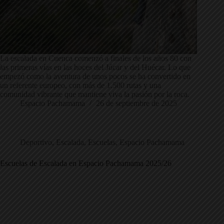
La escalada en Cuenca comenzó a finales de los años 80 con
las primeras vías en las hoces del Júcar y del Huécar. Lo que
empezó como la aventura de unos pocos se ha convertido en
un referente europeo, con más de 1.500 rutas y una
comunidad vibrante que mantiene viva la pasión por la roca.
Espacio Pachamama
26 de septiembre de 2025
Deportivo
,
Escalada
,
Escuelas
,
Espacio Pachamama
Escuelas de Escalada en Espacio Pachamama 2025/26