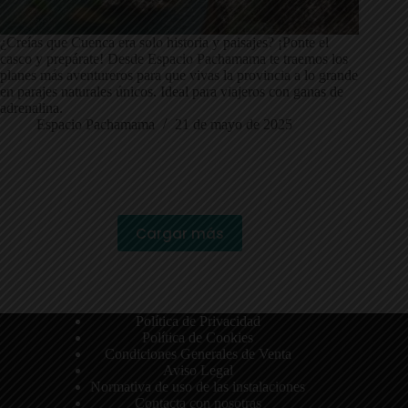
¿Creías que Cuenca era solo historia y paisajes? ¡Ponte el
casco y prepárate! Desde Espacio Pachamama te traemos los
planes más aventureros para que vivas la provincia a lo grande
en parajes naturales únicos. Ideal para viajeros con ganas de
adrenalina.
Espacio Pachamama
21 de mayo de 2025
Cargar más
Política de Privacidad
Política de Cookies
Condiciones Generales de Venta
Aviso Legal
Normativa de uso de las instalaciones
Contacta con nosotras