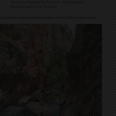
Escalada
,
Espacio Pachamama
,
Espeleología
,
Multiaventura
,
Vías Ferratas
Los planes más aventureros para vivir Cuenca como nunca