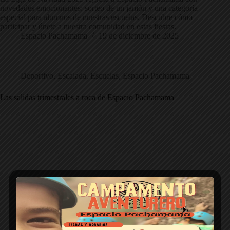
novedades emocionantes: sorteo de un jamón y una categoría
especial para alumnos de nuestras escuelas. Descubre cómo
participar y únete a nuestra comunidad en estas fiestas.
Espacio Pachamama
19 de diciembre de 2025
Deportivo
,
Escalada
,
Escuelas
,
Espacio Pachamama
Las salidas trimestrales a roca de Espacio Pachamama