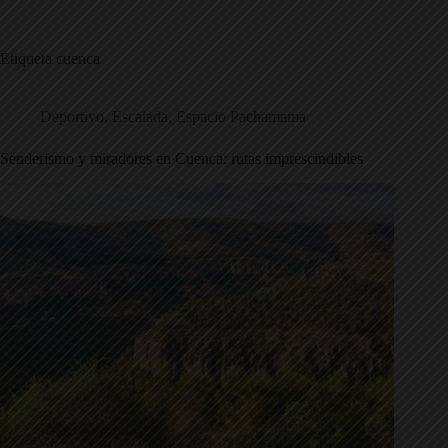
Saltar
al
contenido
Etiqueta
cuenca
Deportivo
,
Escalada
,
Espacio Pachamama
Senderismo y miradores en Cuenca: rutas imprescindibles