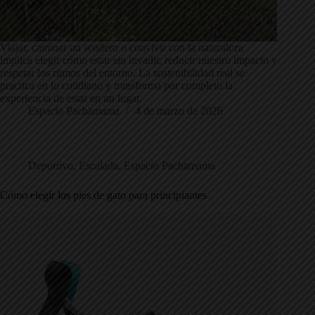
Viajar, caminar un sendero o convivir con la naturaleza
implica elegir cómo estar sin invadir, reducir nuestro impacto y
respetar los ritmos del entorno. La sostenibilidad real se
practica en lo cotidiano y transforma por completo la
experiencia de estar en un lugar.
Espacio Pachamama
4 de marzo de 2026
Deportivo
,
Escalada
,
Espacio Pachamama
Cómo elegir los pies de gato para principiantes