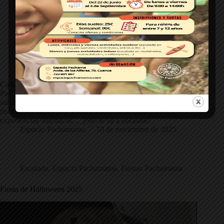
Cada trimestre, con las escuelas de escalda de Espacio
Pachamama, cambiamos el rocódromo por la roca. Estas
salidas son una mezcla perfecta de aventura, aprendizaje y
risas al aire libre. Si te gusta escalar, hacer piña y vivir
experiencias auténticas… ¡esto te va a encantar!
Espacio Pachamama
10 de noviembre de 2025
Escalada
,
Espacio Pachamama
,
Fiestas Pachamama
Fiesta de Halloween 2025