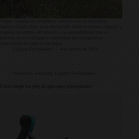
Viajar, caminar un sendero o convivir con la naturaleza
implica elegir cómo estar sin invadir, reducir nuestro impacto y
respetar los ritmos del entorno. La sostenibilidad real se
practica en lo cotidiano y transforma por completo la
experiencia de estar en un lugar.
Espacio Pachamama
4 de marzo de 2026
Deportivo
,
Escalada
,
Espacio Pachamama
Cómo elegir los pies de gato para principiantes