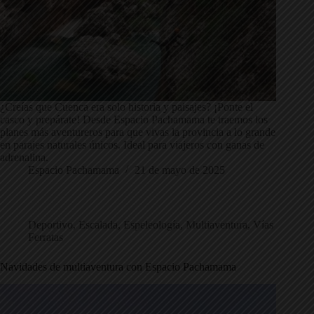
¿Creías que Cuenca era solo historia y paisajes? ¡Ponte el
casco y prepárate! Desde Espacio Pachamama te traemos los
planes más aventureros para que vivas la provincia a lo grande
en parajes naturales únicos. Ideal para viajeros con ganas de
adrenalina.
Espacio Pachamama
21 de mayo de 2025
Deportivo
,
Escalada
,
Espeleología
,
Multiaventura
,
Vías
Ferratas
Navidades de multiaventura con Espacio Pachamama