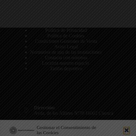
Política de Privacidad
Política de Cookies
Condiciones Generales de Venta
Aviso Legal
Normativa de uso de las instalaciones
Contacta con nosotras
Localiza nuestro espacio
Tarifas deportivo
Dirección:
Avda. de los Alfares Nº70 16002 Cuenca
Teléfono:
Gestionar el Consentimiento de
722 801 807
las Cookies