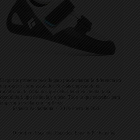
Elegir tus primeros pies de gato puede marcar la diferencia en
tu progreso como escalador. Si estás empezando en
rocódromo, te contamos qué debes tener en cuenta: talla,
comodidad, tipo de suela y ajuste. Todo lo que necesitas para
empezar a escalar con confianza.
Espacio Pachamama
30 de enero de 2026
Deportivo
,
Escalada
,
Escuelas
,
Espacio Pachamama