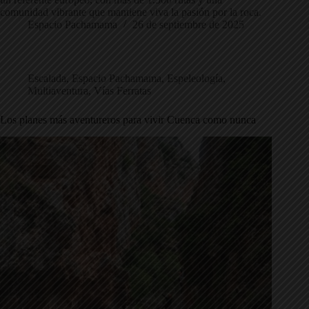
comunidad vibrante que mantiene viva la pasión por la roca.
Espacio Pachamama
26 de septiembre de 2025
Escalada
,
Espacio Pachamama
,
Espeleología
,
Multiaventura
,
Vías Ferratas
Los planes más aventureros para vivir Cuenca como nunca