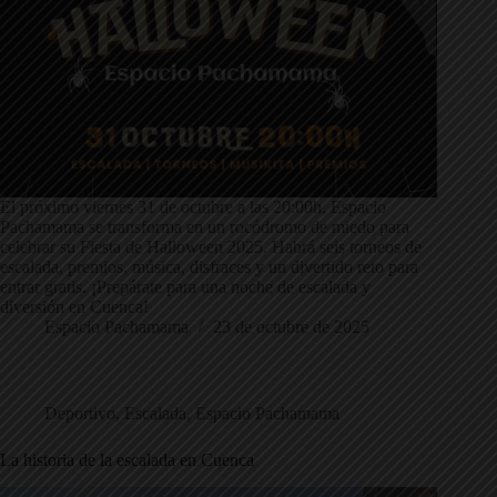
El próximo viernes 31 de octubre a las 20:00h, Espacio
Pachamama se transforma en un rocódromo de miedo para
celebrar su Fiesta de Halloween 2025. Habrá seis torneos de
escalada, premios, música, disfraces y un divertido reto para
entrar gratis. ¡Prepárate para una noche de escalada y
diversión en Cuenca!
Espacio Pachamama
23 de octubre de 2025
Deportivo
,
Escalada
,
Espacio Pachamama
La historia de la escalada en Cuenca