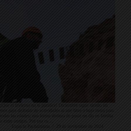
¡Que el invierno no te paralice! Diciembre sigue siendo un
mes para disfrutar de actividades al aire libre o bajo tierra para
todas las edades; una forma distinta de pasar un día en familia
o entre amigos. Por eso os…
Espacio Pachamama
29 de noviembre de 2024