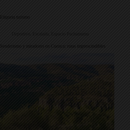
Saltar
al
contenido
Etiqueta
turismo
Deportivo
,
Escalada
,
Espacio Pachamama
Senderismo y miradores en Cuenca: rutas imprescindibles