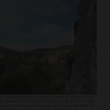
La escalada en Cuenca comenzó a finales de los años 80 con
las primeras vías en las hoces del Júcar y del Huécar. Lo que
empezó como la aventura de unos pocos se ha convertido en
un referente europeo, con más de 1.500 rutas y una