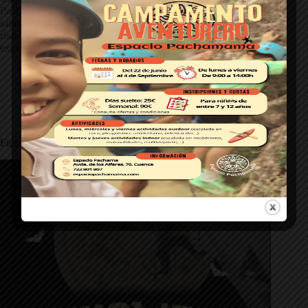
Pachamama, cambiamos el rocódromo por la roca. Estas
salidas son una mezcla perfecta de aventura, aprendizaje y
risas al aire libre. Si te gusta escalar, hacer piña y vivir
experiencias auténticas… ¡esto te va a encantar!
Espacio Pachamama
10 de noviembre de 2025
Escalada
,
Espacio Pachamama
,
Fiestas Pachamama
Fiesta de Halloween 2025