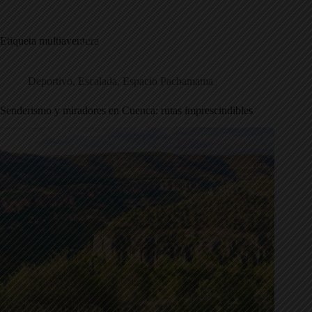
Saltar
al
contenido
Etiqueta
multiaventura
Deportivo
,
Escalada
,
Espacio Pachamama
Senderismo y miradores en Cuenca: rutas imprescindibles