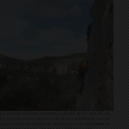
La escalada en Cuenca comenzó a finales de los años 80 con
las primeras vías en las hoces del Júcar y del Huécar. Lo que
empezó como la aventura de unos pocos se ha convertido en
un referente europeo, con más de 1.500 rutas y una