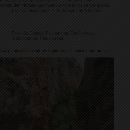
comunidad vibrante que mantiene viva la pasión por la roca.
Espacio Pachamama
26 de septiembre de 2025
Escalada
,
Espacio Pachamama
,
Espeleología
,
Multiaventura
,
Vías Ferratas
Los planes más aventureros para vivir Cuenca como nunca