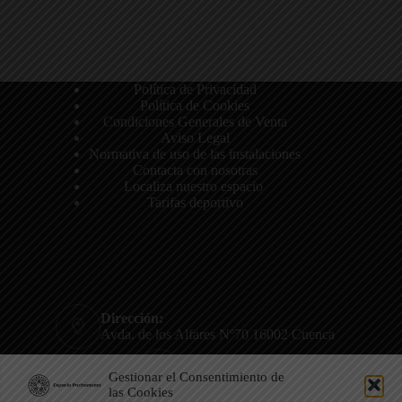
Política de Privacidad
Política de Cookies
Condiciones Generales de Venta
Aviso Legal
Normativa de uso de las instalaciones
Contacta con nosotras
Localiza nuestro espacio
Tarifas deportivo
Dirección:
Avda. de los Alfares Nº70 16002 Cuenca
Teléfono:
Gestionar el Consentimiento de
722 801 807
las Cookies