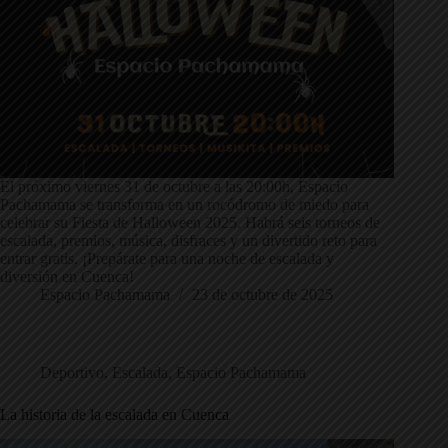
El próximo viernes 31 de octubre a las 20:00h, Espacio
Pachamama se transforma en un rocódromo de miedo para
celebrar su Fiesta de Halloween 2025. Habrá seis torneos de
escalada, premios, música, disfraces y un divertido reto para
entrar gratis. ¡Prepárate para una noche de escalada y
diversión en Cuenca!
Espacio Pachamama
23 de octubre de 2025
Deportivo
,
Escalada
,
Espacio Pachamama
La historia de la escalada en Cuenca