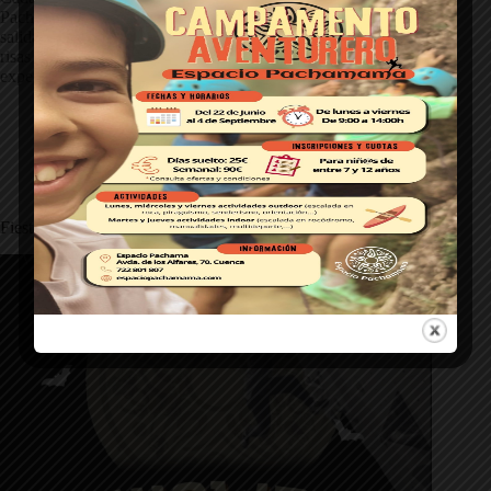
Pachamama, cambiamos el rocódromo por la roca. Estas
salidas son una mezcla perfecta de aventura, aprendizaje y
risas al aire libre. Si te gusta escalar, hacer piña y vivir
experiencias auténticas… ¡esto te va a encantar!
Espacio Pachamama
10 de noviembre de 2025
Escalada
,
Espacio Pachamama
,
Fiestas Pachamama
Fiesta de Halloween 2025