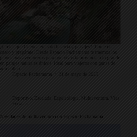
¿Creías que Cuenca era solo historia y paisajes? ¡Ponte el
casco y prepárate! Desde Espacio Pachamama te traemos los
planes más aventureros para que vivas la provincia a lo grande
en parajes naturales únicos. Ideal para viajeros con ganas de
adrenalina.
Espacio Pachamama
21 de mayo de 2025
Deportivo
,
Escalada
,
Espeleología
,
Multiaventura
,
Vías
Ferratas
Navidades de multiaventura con Espacio Pachamama