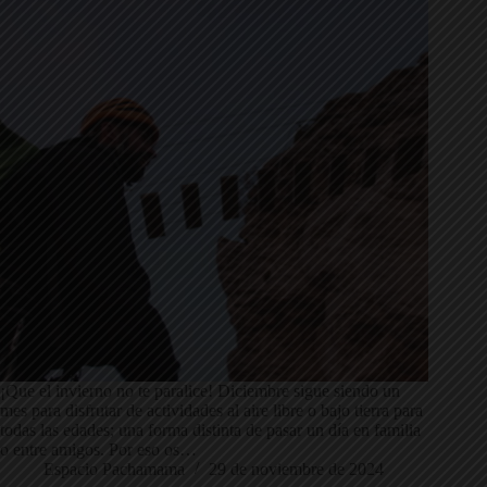
¡Que el invierno no te paralice! Diciembre sigue siendo un
mes para disfrutar de actividades al aire libre o bajo tierra para
todas las edades; una forma distinta de pasar un día en familia
o entre amigos. Por eso os…
Espacio Pachamama
29 de noviembre de 2024