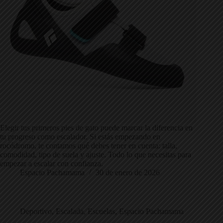
Elegir tus primeros pies de gato puede marcar la diferencia en
tu progreso como escalador. Si estás empezando en
rocódromo, te contamos qué debes tener en cuenta: talla,
comodidad, tipo de suela y ajuste. Todo lo que necesitas para
empezar a escalar con confianza.
Espacio Pachamama
30 de enero de 2026
Deportivo
,
Escalada
,
Escuelas
,
Espacio Pachamama