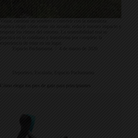
Viajar, caminar un sendero o convivir con la naturaleza
implica elegir cómo estar sin invadir, reducir nuestro impacto y
respetar los ritmos del entorno. La sostenibilidad real se
practica en lo cotidiano y transforma por completo la
experiencia de estar en un lugar.
Espacio Pachamama
4 de marzo de 2026
Deportivo
,
Escalada
,
Espacio Pachamama
Cómo elegir los pies de gato para principiantes