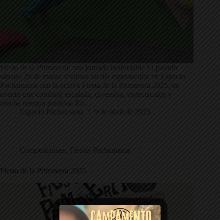
Fiesta de la Primavera: una jornada inolvidable El pasado
sábado 29 de marzo vivimos un día espectacular en Espacio
Pachamama con la octava Fiesta de la Primavera 2025, un
evento que combinó escalada, diversión, espectáculos y
mucha energía positiva. En…
Espacio Pachamama
9 de abril de 2025
Competiciones
,
Fiestas Pachamama
Fiesta de la Primavera 2025